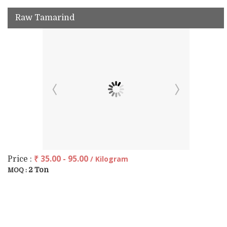
Raw Tamarind
₹ 35.00 - 95.00
/ Kilogram
Price :
2 Ton
MOQ :